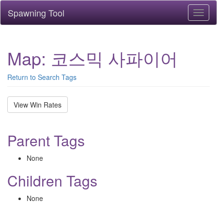
Spawning Tool
Toggl
naviga
Map: 코스믹 사파이어
Return to Search Tags
View Win Rates
Parent Tags
None
Children Tags
None